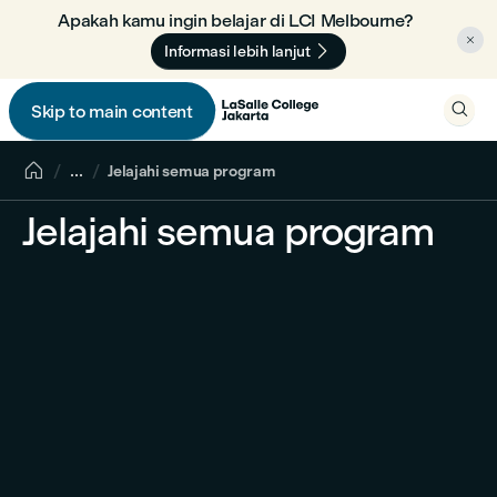
Apakah kamu ingin belajar di LCI Melbourne? 🇦🇺


Informasi lebih lanjut

Skip to main content


...
Jelajahi semua program
Jelajahi semua program