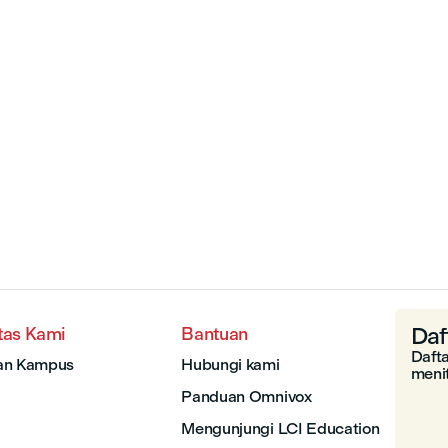
Daf
tas Kami
Bantuan
Daft
an Kampus
Hubungi kami
menit
Panduan Omnivox
Mengunjungi LCI Education