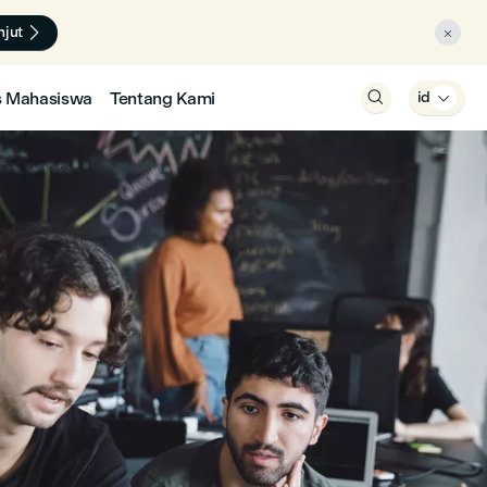

njut

s Mahasiswa
Tentang Kami

id
