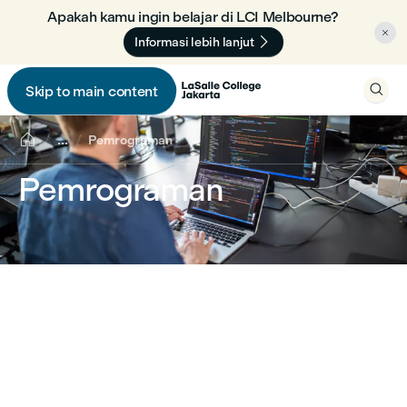
Apakah kamu ingin belajar di LCI Melbourne? 🇦🇺


Informasi lebih lanjut

Skip to main content


...
Pemrograman
Pemrograman