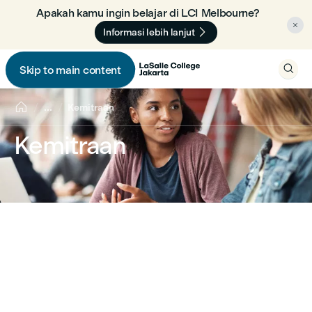
Apakah kamu ingin belajar di LCI Melbourne? 🇦🇺


Informasi lebih lanjut

Skip to main content


...
Kemitraan
Kemitraan