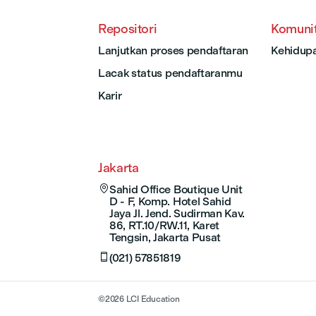
Repositori
Komuni
Lanjutkan proses pendaftaran
Kehidup
Lacak status pendaftaranmu
Karir
Jakarta

Sahid Office Boutique Unit
D - F, Komp. Hotel Sahid
Jaya Jl. Jend. Sudirman Kav.
86, RT.10/RW.11, Karet
Tengsin, Jakarta Pusat

(021) 57851819
©
2026
LCI Education