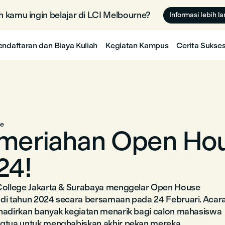
 kamu ingin belajar di LCI Melbourne? 🇦🇺
Informasi lebih la
endaftaran dan Biaya Kuliah
Kegiatan Kampus
Cerita Sukse
se
meriahan Open Ho
24!
College Jakarta & Surabaya menggelar Open House
di tahun 2024 secara bersamaan pada 24 Februari. Acar
hadirkan banyak kegiatan menarik bagi calon mahasiswa
gtua untuk menghabiskan akhir pekan mereka.