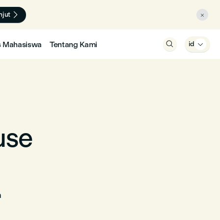

njut

s Mahasiswa
Tentang Kami

id

use
a