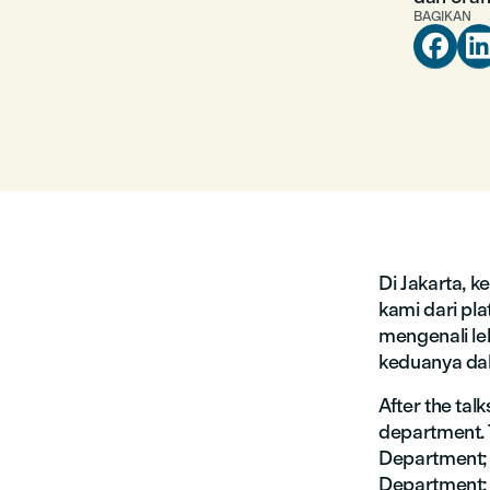
BAGIKAN

Di Jakarta, 
kami dari pla
mengenali le
keduanya da
After the tal
department. 
Department; 
Department; 