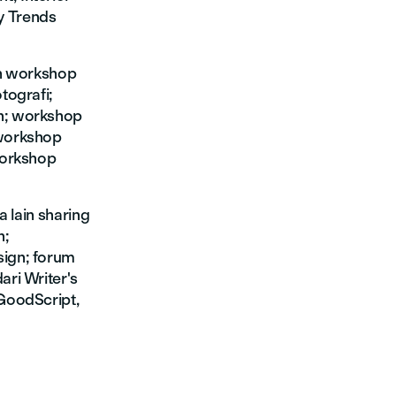
y Trends
an workshop
tografi;
n; workshop
 workshop
workshop
a lain sharing
n;
sign; forum
ri Writer's
GoodScript,