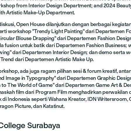
kshop from Interior Design Department; and 2024 Beaut
th Artistic Make-Up Department.
 diskusi, Open House dilanjutkan dengan berbagai kegiat
erti workshop "Trendy Light Painting" dari Departemen Fo
rcular Blouse Drapping" dari Departemen Fashion Desig
 fusion untuk batik dari Departemen Fashion Business;
awing" dari Departemen Interior Design; dan demo serta 
Trend dari Departemen Artistic Make Up.
kshop, ada juga ragam pilihan sesi & forum kreatif, antar
nd Image in Typography" dari Departemen Graphic Desig
n to The World of Game" dari Departemen Game Art & De
naskah film dari Program Film menghadirkan perwakilan da
 di Indonesia seperti Wahana Kreator, IDN Writersroom, 
ragon Picture, dan Katatinut.
 College Surabaya