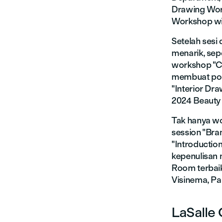
Drawing Wor
Workshop wi
Setelah sesi
menarik, sep
workshop "Ci
membuat pola
"Interior Dr
2024 Beauty 
Tak hanya wor
session "Bra
"Introductio
kepenulisan 
Room terbaik
Visinema, Pa
LaSalle