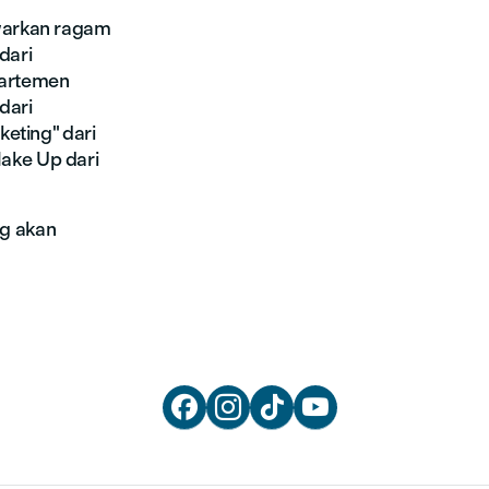
awarkan ragam
dari
partemen
dari
eting" dari
ake Up dari
g akan



