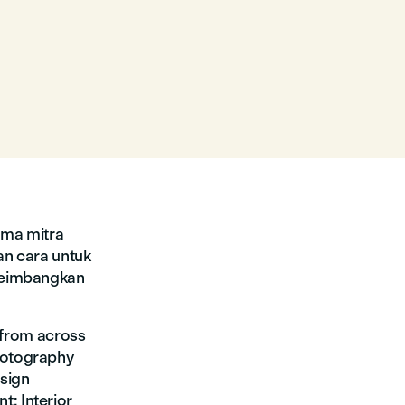
ama mitra
an cara untuk
nyeimbangkan
s from across
hotography
sign
; Interior