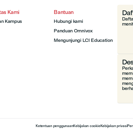
Daf
tas Kami
Bantuan
Daft
an Kampus
Hubungi kami
menit
Panduan Omnivox
Mengunjungi LCI Education
Des
Perk
memb
memp
meng
berh
Ketentuan penggunaan
Kebijakan cookie
Kebijakan privasi
Per