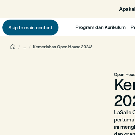
Apakah
Program dan Kurikulum
P
Skip to main content

...
Kemeriahan Open House 2024!
Open Hou
Ke
20
LaSalle 
pertama 
ini meng
dan oran