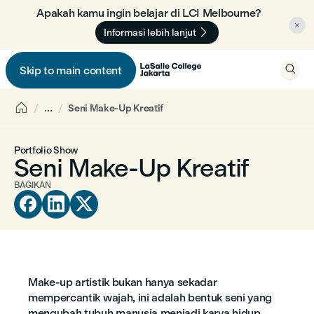
Apakah kamu ingin belajar di LCI Melbourne? 🇦🇺


Informasi lebih lanjut

Skip to main content


...
Seni Make-Up Kreatif
Portfolio Show
Seni Make-Up Kreatif
BAGIKAN



Make-up artistik bukan hanya sekadar
mempercantik wajah, ini adalah bentuk seni yang
mengubah tubuh manusia menjadi karya hidup.