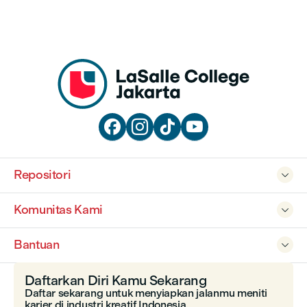




Repositori

Komunitas Kami

Bantuan

Daftarkan Diri Kamu Sekarang
Daftar sekarang untuk menyiapkan jalanmu meniti
karier di industri kreatif Indonesia.