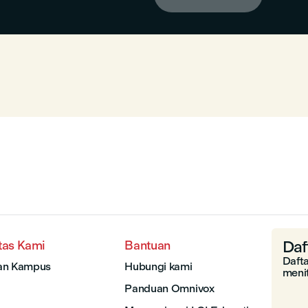
Daf
tas Kami
Bantuan
Daft
an Kampus
Hubungi kami
menit
Panduan Omnivox