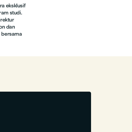
a eksklusif
am studi.
rektur
ion dan
u bersama