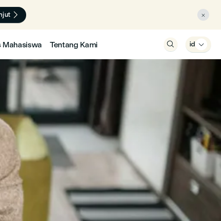

njut

s Mahasiswa
Tentang Kami

id
