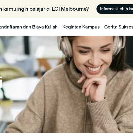
 kamu ingin belajar di LCI Melbourne? 🇦🇺
Informasi lebih la
endaftaran dan Biaya Kuliah
Kegiatan Kampus
Cerita Sukse
i