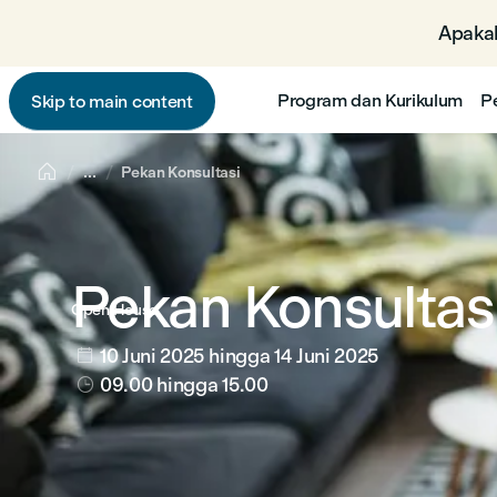
Apakah
Program dan Kurikulum
P
Skip to main content

...
Pekan Konsultasi
Pekan Konsultas
Open House
10 Juni 2025
hingga 14 Juni 2025

09.00
hingga 15.00
