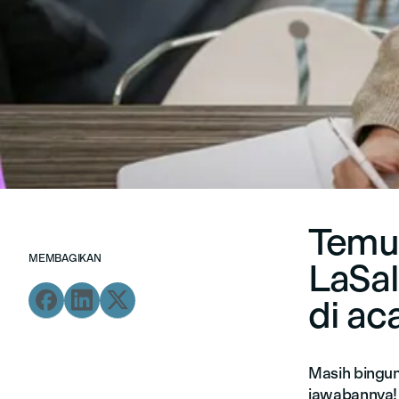
Temuk
MEMBAGIKAN
LaSal



di ac
Masih bingu
jawabannya!