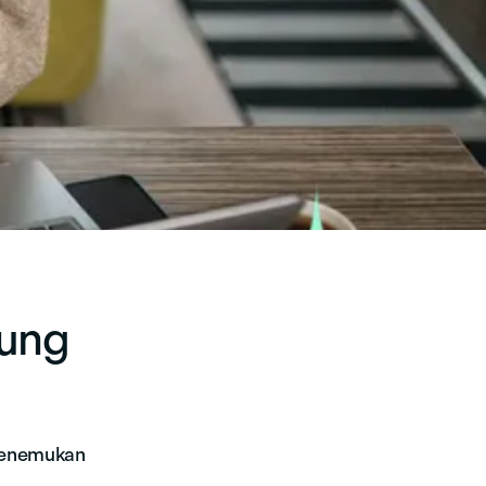
bung
menemukan