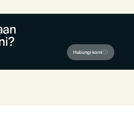
aan
ni?

Hubungi kami