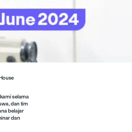
 House
 kami selama
swa, dan tim
na belajar
minar dan