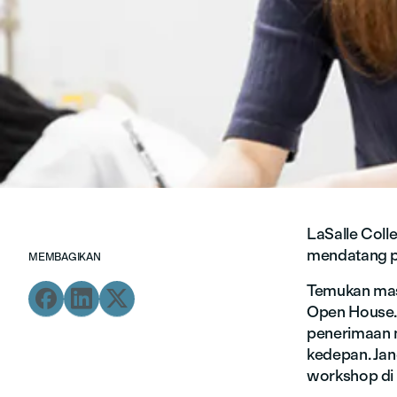
LaSalle Coll
mendatang pa
MEMBAGIKAN
Temukan mas



Open House. 
penerimaan 
kedepan. Jan
workshop di 