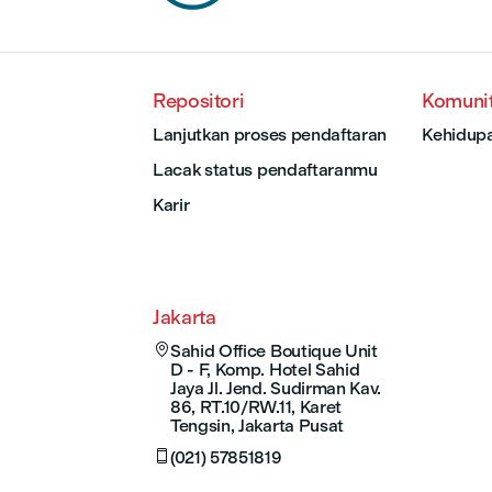
Repositori
Komuni
Lanjutkan proses pendaftaran
Kehidup
Lacak status pendaftaranmu
Karir
Jakarta

Sahid Office Boutique Unit
D - F, Komp. Hotel Sahid
Jaya Jl. Jend. Sudirman Kav.
86, RT.10/RW.11, Karet
Tengsin, Jakarta Pusat

(021) 57851819