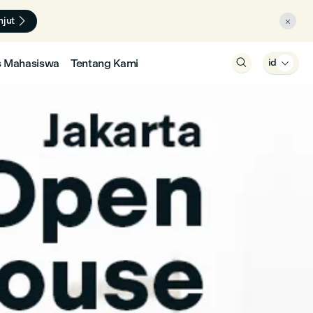

njut

s Mahasiswa
Tentang Kami

id
