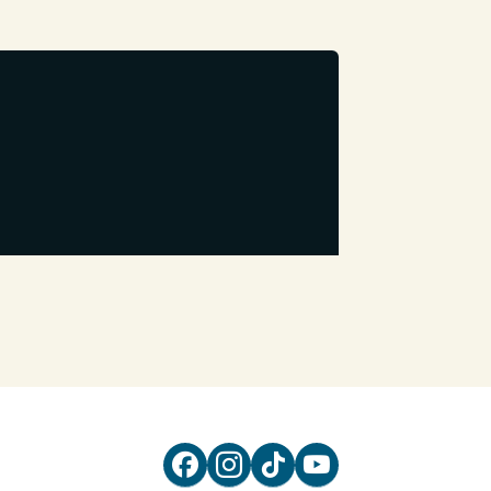



