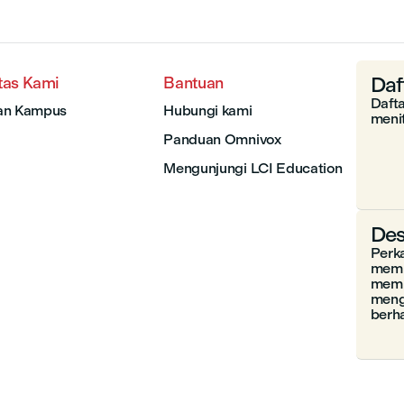
Daf
tas Kami
Bantuan
Daft
an Kampus
Hubungi kami
menit
Panduan Omnivox
Mengunjungi LCI Education
Des
Perk
memb
memp
meng
berh