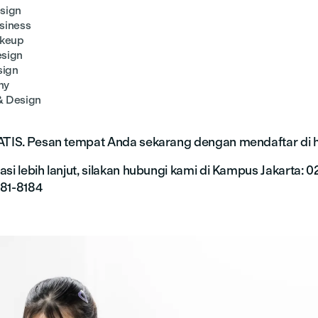
sign
siness
akeup
esign
sign
hy
& Design
ATIS. Pesan tempat Anda sekarang dengan mendaftar di h
si lebih lanjut, silakan hubungi kami di Kampus Jakarta: 
881-8184