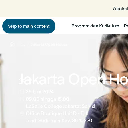
Apakah
Program dan Kurikulum
P
Skip to main content

...
Jakarta Open House
Jakarta Open H
Kegiatan
29 Juni 2024

09.00
hingga 15.00

LaSalle College Jakarta: Sahid
Office Boutique Unit D - F, Jl.

Jend. Sudirman Kav. 86 10220